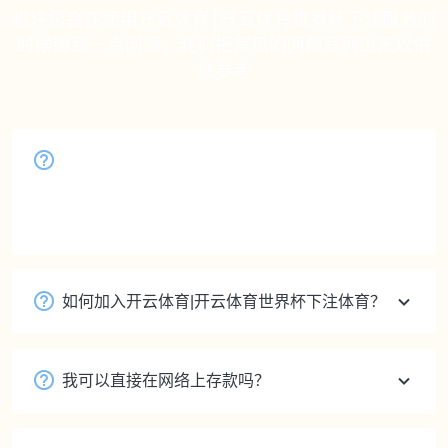
也许您会在使用开云体育|开云体育世界杯下注服务的
时候碰到一点问题，我们把常见的问题罗列出来以供
您参考
开云体育|开云体育世界杯下注体育实力怎样？
您好，请参阅主页“开云体育|开云体育世界杯下
注简介”。
如何加入开云体育|开云体育世界杯下注体育？
我可以直接在网络上存款吗？