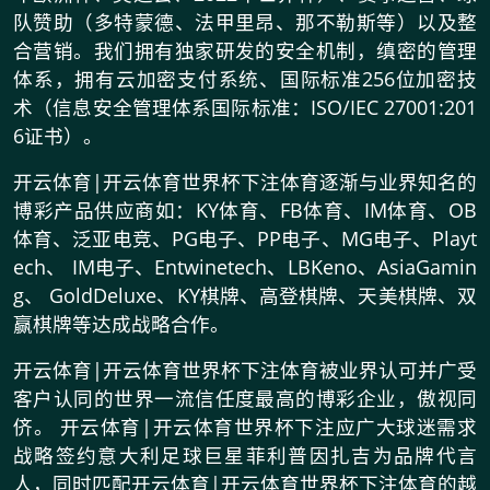
队赞助（多特蒙德、法甲里昂、那不勒斯等）以及整
合营销。我们拥有独家研发的安全机制，缜密的管理
体系，拥有云加密支付系统、国际标准256位加密技
术（信息安全管理体系国际标准：ISO/IEC 27001:201
6证书）。
开云体育|开云体育世界杯下注体育逐渐与业界知名的
博彩产品供应商如：KY体育、FB体育、IM体育、OB
体育、泛亚电竞、PG电子、PP电子、MG电子、Playt
ech、 IM电子、Entwinetech、LBKeno、AsiaGamin
g、 GoldDeluxe、KY棋牌、高登棋牌、天美棋牌、双
赢棋牌等达成战略合作。
开云体育|开云体育世界杯下注体育被业界认可并广受
客户认同的世界一流信任度最高的博彩企业，傲视同
侪。 开云体育|开云体育世界杯下注应广大球迷需求
战略签约意大利足球巨星菲利普因扎吉为品牌代言
人，同时匹配开云体育|开云体育世界杯下注体育的越