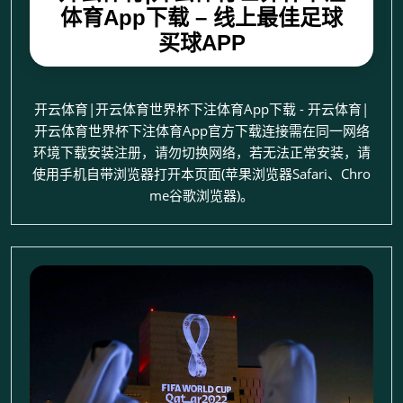
体育App下载 – 线上最佳足球
买球APP
开云体育|开云体育世界杯下注体育App下载 - 开云体育|
开云体育世界杯下注体育App官方下载连接需在同一网络
环境下载安装注册，请勿切换网络，若无法正常安装，请
使用手机自带浏览器打开本页面(苹果浏览器Safari、Chro
me谷歌浏览器)。