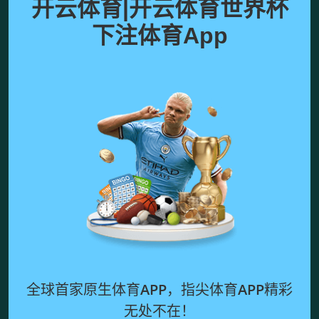
开云体育|开云体育世界杯
下注体育App
全球首家原生体育APP，指尖体育APP精彩
无处不在！