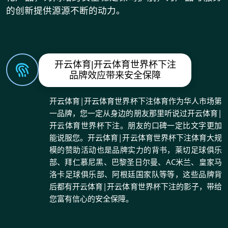
的创新提供源源不断的动力。
开云体育|开云体育世界杯下注
品牌效应带来安全保障
开云体育|开云体育世界杯下注体育作为华人市场第
一品牌，您一定从身边的朋友那里听说过开云体育|
开云体育世界杯下注。朋友的口碑一定比文字更加
能说服您。开云体育|开云体育世界杯下注体育大规
模的赞助活动也是品牌实力的背书，莱切足球俱乐
部、拜仁慕尼黑、巴黎圣日尔曼、AC米兰、皇家马
洛卡足球俱乐部、阿根廷国家队等等，这些品牌背
后都有开云体育|开云体育世界杯下注的影子，带给
您富有信心的安全保障。