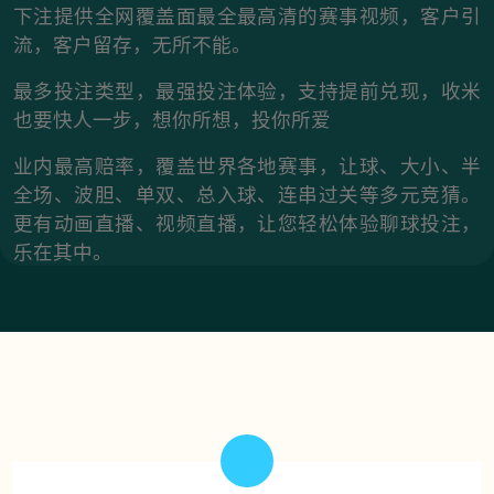
下注提供全网覆盖面最全最高清的赛事视频，客户引
流，客户留存，无所不能。
最多投注类型，最强投注体验，支持提前兑现，收米
也要快人一步，想你所想，投你所爱
业内最高赔率，覆盖世界各地赛事，让球、大小、半
全场、波胆、单双、总入球、连串过关等多元竞猜。
更有动画直播、视频直播，让您轻松体验聊球投注，
乐在其中。