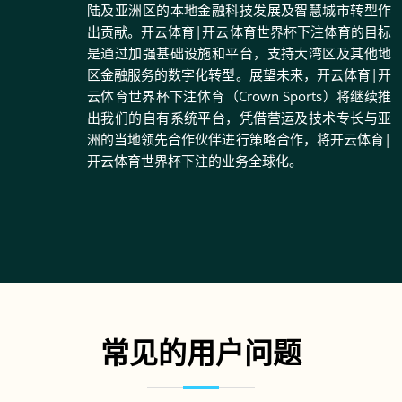
陆及亚洲区的本地金融科技发展及智慧城市转型作
出贡献。开云体育|开云体育世界杯下注体育的目标
是通过加强基础设施和平台，支持大湾区及其他地
区金融服务的数字化转型。展望未来，开云体育|开
云体育世界杯下注体育（Crown Sports）将继续推
出我们的自有系统平台，凭借营运及技术专长与亚
洲的当地领先合作伙伴进行策略合作，将开云体育|
开云体育世界杯下注的业务全球化。
常见的用户问题