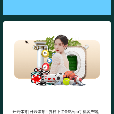
开云体育|开云体育世界杯下注全站A
pp
开云体育|开云体育世界杯下注全站App手机客户端，