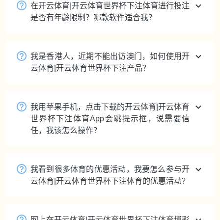
在开云体育|开云体育世界杯下注体育进行投注
是否有年龄限制？哪款软件适合我？
我是香港人，近期不能出访澳门，如何使用开
云体育|开云体育世界杯下注产品？
我用苹果手机，点击下载的开云体育|开云体育
世界杯下注体育App会跳提示框，说需要信
任，我该怎么操作？
我看到很多体育的优惠活动，我要怎么参与开
云体育|开云体育世界杯下注体育的优惠活动？
网上在开云体育|开云体育世界杯下注体育博彩