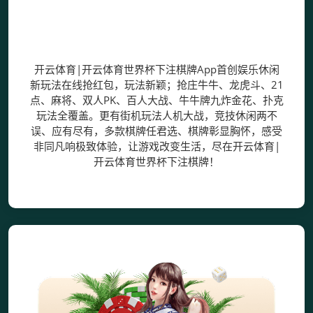
开云体育|开云体育世界杯下注棋牌A
pp
开云体育|开云体育世界杯下注棋牌App首创娱乐休闲
新玩法在线抢红包，玩法新颖；抢庄牛牛、龙虎斗、21
点、麻将、双人PK、百人大战、牛牛牌九炸金花、扑克
玩法全覆盖。更有街机玩法人机大战，竞技休闲两不
误、应有尽有，多款棋牌任君选、棋牌彰显胸怀，感受
非同凡响极致体验，让游戏改变生活，尽在开云体育|
开云体育世界杯下注棋牌！