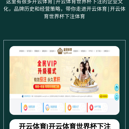
这里有很多开云体育|开云体育世界杯下注的企业文
化，品牌历史和经营策略，带你走进开云体育|开云体
育世界杯下注体育
开云体育|开云体育世界杯下注