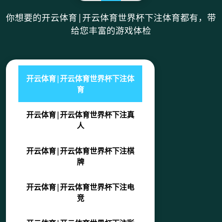
你想要的开云体育|开云体育世界杯下注体育都有，带
给您丰富的游戏体检
开云体育|开云体育世界杯下注体
育
开云体育|开云体育世界杯下注真
人
开云体育|开云体育世界杯下注棋
牌
开云体育|开云体育世界杯下注电
竞