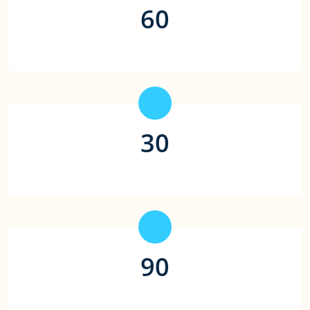
60
平均存款时间（秒）
30
合作支付平台（家）
90
平均取款时间（秒）